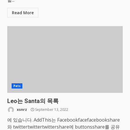
할...
Read More
Pets
Leo는 Santa의 목록
xsnrz
September 13, 2022
에 있습니다. AddThis는 Facebookfacefacebookshare
와 twittertwittertwittershare에 buttonsshare를 공유