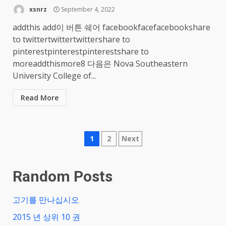
xsnrz
September 4, 2022
addthis add이 버튼 쉐어 facebookfacefacebookshare
to twittertwittertwittershare to
pinterestpinterestpinterestshare to
moreaddthismore8 다음은 Nova Southeastern
University College of...
Read More
Posts
1
2
Next
navigation
Random Posts
고기를 만나십시오
2015 년 상위 10 권