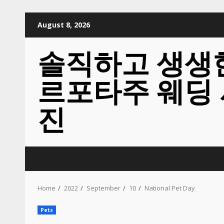
Skip
August 8, 2026
to
content
솔직하고 생생
르포타주 웨딩
진
Home
2022
September
10
National Pet Day
Pets