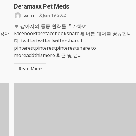
Deramaxx Pet Meds
xsnrz
June 19, 2022
로 강아지의 통증 완화를 추가하여
 강아
Facebookfacefacebookshare에 버튼 쉐어를 공유합니
다. twittertwittertwittershare to
pinterestpinterestpinterestshare to
moreaddthismore 최근 몇 년...
Read More