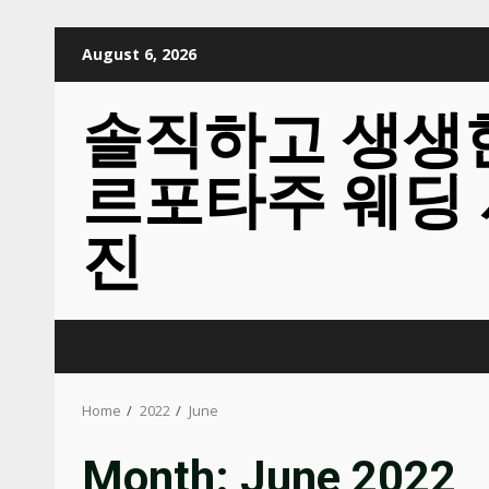
Skip
August 6, 2026
to
content
솔직하고 생생
르포타주 웨딩
진
Home
2022
June
Month:
June 2022