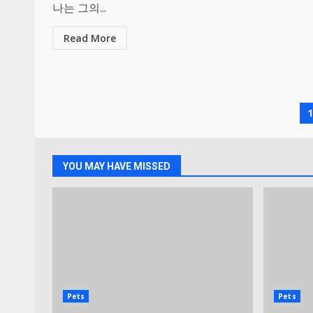
나는 그의...
Read More
P
n
YOU MAY HAVE MISSED
Pets
Pets