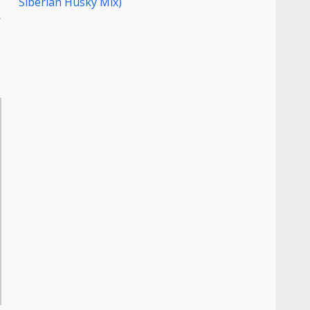
Siberian Husky Mix)
한