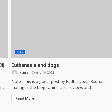
Pets
중에
Euthanasia and dogs
xsnrz
June 16, 2022
Note: This is a guest post by Radha Deep. Radha
manages the blog canine care reviews and...
나 개
Read More